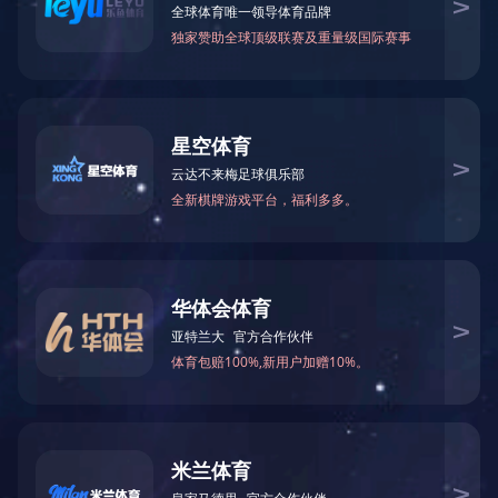
公司在注重产品开发、研制的同时，不断加强质量管理
上一页：专业生产单、三相变压器，天启足球，调压器，电抗器，
充电器，逆变器，电机启动柜等产品
下一页：公司在注重产品开发、研制的同时，不断加强质量管理
Copyright © 2018 天启足球 All rights Reserved 版权所有 未经许可不得使用、
转载、摘编。
微网站首页
关于我们
产品中心
荣誉资质
厂区设备
人才招聘
新闻中心
销售网点
天启（中国）