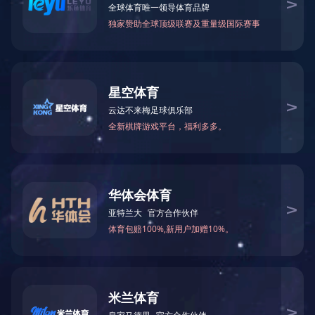
控平绕机、箔绕机、环形绕线机、扁线立绕机、R型绕线机、数控雕刻
机、真空压力浸烤机、全自动铁芯数控氩焊机等设备。引入现代化管理
理念，采用国内外高新技术。专业生产单、三相变压器，天启足球，调
压器，电抗器，充电器，逆变器，电机启动柜等产品。公司在注重产品
开发、研制的同时，不断加强质量管理，并全面通过了CE认证、CQC认
证及ISO9001国际质量体系认证。现在公司拥有全套现代智能校验设
备，为公司产品出厂提供了质量的保障。公司先后获得“中国产品”、“电
网定点选购产品”等殊荣。
在新的世纪里，兰宇公司坚持以“专业铸造品质、服务铸造竞争
力”为理念，致力于新产品、新技术、新工艺的不断创新和开拓。愿与
国内外客户真诚合作，携手并进，创造辉煌的明天！