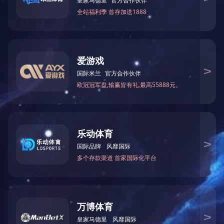
Copyright © 2018 天启足球 All rights Reserved 版权所有 未经许可不得使用、
转载、摘编。
微网站首页
关于我们
产品中心
荣誉资质