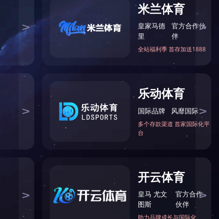
投诉电话：13012516897
青岛市即墨区环保产业园即
传真：0532-88563775