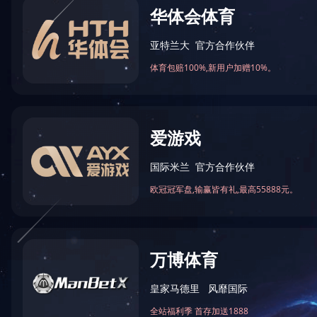
NEWS
新闻中心
公司在注重产品开发、研制的同时，不断加强质量管
上一页：公司在注重产品开发、研制的同时，不断加强质
下一页：公司在注重产品开发、研制的同时，不断加强质