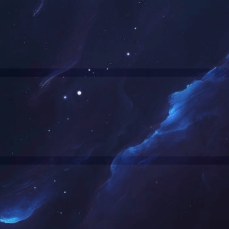
公司在注重产品开发、研制的同时，不断加强质量管理
发布者：admin 发布时间：2019/2/21 16:35:55 点击：9535
理
量管理
量管理
关于我们
产品列表
天启（中国）
公司简介
单相变压器
三相变压器
天启足球
荣誉资质
电抗器
天启足球
厂址：山东省